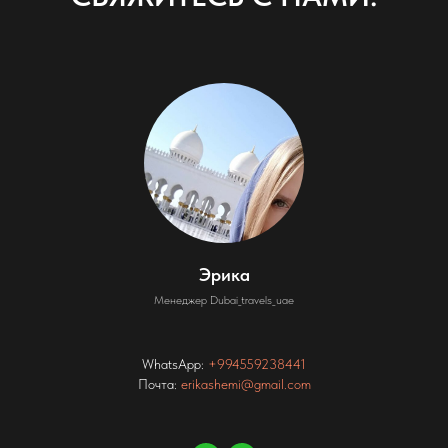
Эрика
Менеджер Dubai_travels_uae
WhatsApp:
+994559238441
Почта:
erikashemi@gmail.com