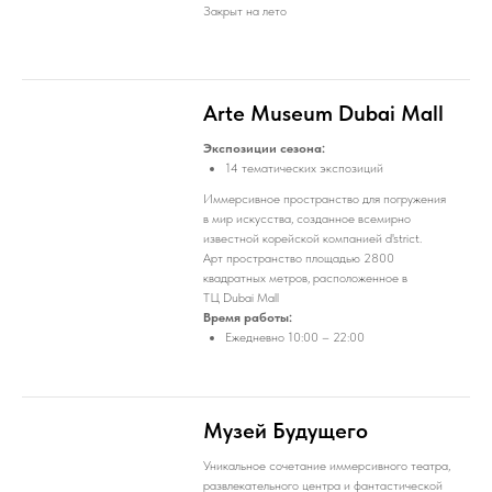
Закрыт на лето
Arte Museum Dubai Mall
Экспозиции сезона:
14 тематических экспозиций
Иммерсивное пространство для погружения
в мир искусства, созданное всемирно
известной корейской компанией d'strict.
Арт пространство площадью 2800
квадратных метров, расположенное в
ТЦ Dubai Mall
Время работы:
Ежедневно 10:00 – 22:00
Mузей Будущего
Уникальное сочетание иммерсивного театра,
развлекательного центра и фантастической