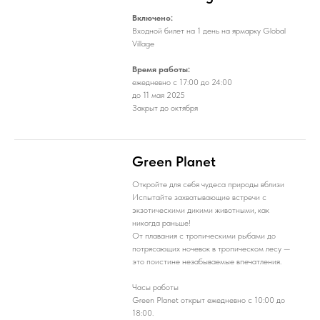
Включено:
Входной билет на 1 день на ярмарку Global
Village
Время работы:
ежедневно с 17:00 до 24:00
до 11 мая 2025
Закрыт до октября
Green Planet
Откройте для себя чудеса природы вблизи
Испытайте захватывающие встречи с
экзотическими дикими животными, как
никогда раньше!
От плавания с тропическими рыбами до
потрясающих ночевок в тропическом лесу —
это поистине незабываемые впечатления.
Часы работы
Green Planet открыт ежедневно с 10:00 до
18:00.