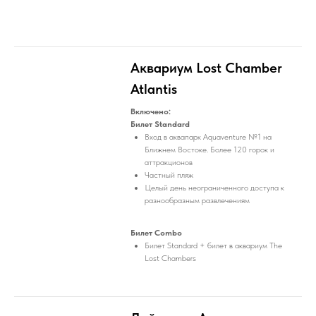
Аквариум Lost Chamber
Atlantis
Включено:
Билет Standard
Вход в аквапарк Aquaventure №1 на
Ближнем Востоке. Более 120 горок и
аттракционов
Частный пляж
Целый день неограниченного доступа к
разнообразным развлечениям
Билет Combo
Билет Standard + билет в аквариум The
Lost Chambers