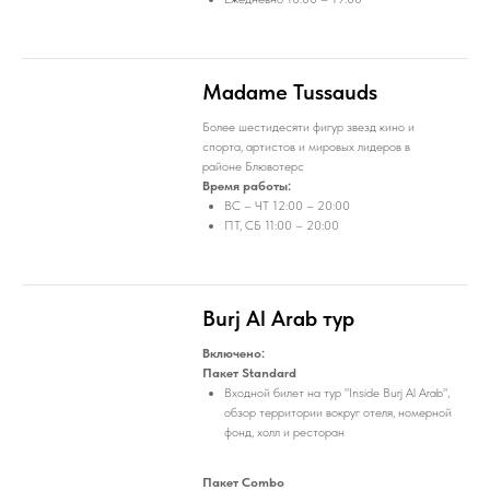
Madame Tussauds
Более шестидесяти фигур звезд кино и
спорта, артистов и мировых лидеров в
районе Блювотерс
Время работы:
ВС – ЧТ 12:00 – 20:00
ПТ, СБ 11:00 – 20:00
Burj Al Arab тур
Включено:
Пакет Standard
Входной билет на тур "Inside Burj Al Arab",
обзор территории вокруг отеля, номерной
фонд, холл и ресторан
Пакет Combo