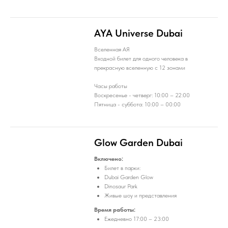
AYA Universe Dubai
Вселенная АЯ
Входной билет для одного человека в
прекрасную вселенную c 12 зонами
Часы работы
Воскресенье - четверг: 10:00 – 22:00
Пятница - суббота: 10:00 – 00:00
Glow Garden Dubai
Включено:
Билет в парки:
Dubai Garden Glow
Dinosaur Park
Живые шоу и представления
Время работы:
​​​​Ежедневно 17:00 – 23:00