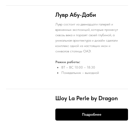
Лувр Абу-Даби
Лувр состоит из двенадцати галерей и
временных экспозиций, которые пронесут
сквозь века и поразят своей глубиной, а
уникальная архитектура и дизайн сделали
комплекс одной из настоящих икон и
символов столицы ОАЭ.
Режим работы:
ВТ – ВС 10:00 – 18:30
Понедельник – выходной
Шоу La Perle by Dragon
Подробнее