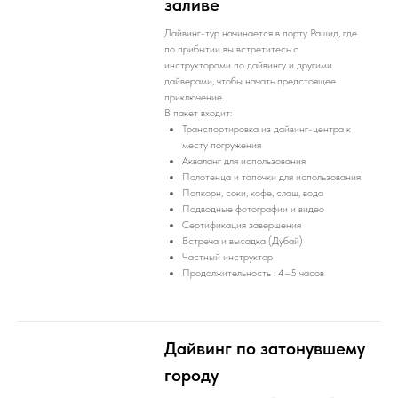
заливе
Дайвинг-тур начинается в порту Рашид, где
по прибытии вы встретитесь с
инструкторами по дайвингу и другими
дайверами, чтобы начать предстоящее
приключение.
В пакет входит:
Транспортировка из дайвинг-центра к
месту погружения
Акваланг для использования
Полотенца и тапочки для использования
Попкорн, соки, кофе, слаш, вода
Подводные фотографии и видео
Сертификация завершения
Встреча и высадка (Дубай)
Частный инструктор
Продолжительность : 4–5 часов
Дайвинг по затонувшему
городу