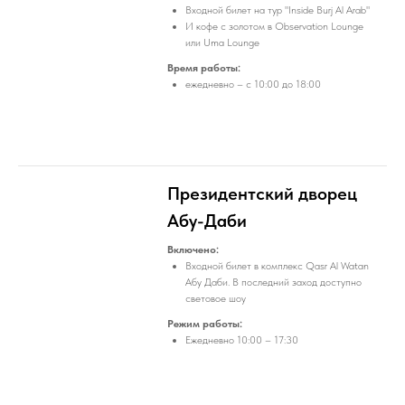
Входной билет на тур "Inside Burj Al Arab"
И кофе с золотом в Observation Lounge
или Uma Lounge
Время работы:
ежедневно – с 10:00 до 18:00
Президентский дворец
Абу-Даби
Включено:
Входной билет в комплекс Qasr Al Watan
Абу Даби. В последний заход доступно
световое шоу
Режим работы:
Ежедневно 10:00 – 17:30