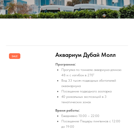
Аквариум Дубай Молл
SALE
Программа:
Прогулка по тоннелю аквариума длиною
48 м с изгибом в 270˚
Вид 33 тысяч подводных обитателей
океанариума
Посещение подводного зоопарка
40 уникальных экспозиций в 3
тематических зонах
Время работы:
Ежедневно 10:00 – 22:00
Посещение Пещеры пингвинов с 12:00
до 19:00