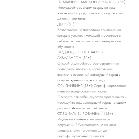
ПЛАВАНИЕ С МАСКОЙ И МАСКОЙ (6+)
Наслаждайтесь видом сверху на наш
затонувший город, плавая на поверхности с
маской и ластами.
ДЕТИ (6+)
Захватывающие подводные приключения,
которые увлекают малышей и сочетают в
себе захватывающий опыт с интересным
обучением.
ПОДВОДНОЕ ПЛАВАНИЕ С
АКВАЛАНГОМ (10+)
Откройте для себя острые ощущения от
подводного плавания, исследуя наш
всемирно известный затонувший город в
сопровождении опытного гида
ФРИДАЙВИНГ (13+): Сертифицированные
и несертифицированные пакеты
Откройте для себя искусство фридайвинга и
исследуйте наш затонувший город на одном
дыхании. Акваланг не требуется.
СПЕЦИАЛИЗИРОВАННЫЙ (15+)
Ищете необычные впечатления от
погружений? Ознакомьтесь с нашими
специальными погружениями для
сертифицированных дайверов.