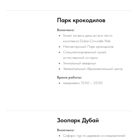
Парк крокодилов
Включено:
Билет на весь день во все части
комплекса Dubai Crocodile Park
Неповторимый Парк крокодилов
Специализированный музей
естественной истории
Уникальный аквариум
Увлекательный образовательный центр
Время работы:
ежедневно 10:00 – 20:00
Зоопарк Дубай
Включено:
Сафари-тур по деревне исследователей