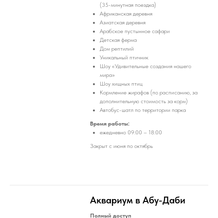
(35-минутная поездка)
Африканская деревня
Азиатская деревня
Арабское пустынное сафари
Детская ферма
Дом рептилий
Уникальный птичник
Шоу «Удивительные создания нашего
мира»
Шоу хищных птиц
Кормление жирафов (по расписанию, за
дополнительную стоимость за корм)
Автобус-шатл по территории парка
Время работы:
ежедневно 09:00 – 18:00
Закрыт с июня по октябрь
Аквариум в Абу-Даби
Полный доступ