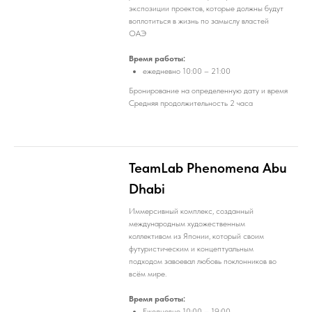
экспозиции проектов, которые должны будут
воплотиться в жизнь по замыслу властей
ОАЭ
Время работы:
ежедневно 10:00 – 21:00
Бронирование на определенную дату и время
Средняя продолжительность 2 часа
TeamLab Phenomena Abu
Dhabi
Иммерсивный комплекс, созданный
международным художественным
коллективом из Японии, который своим
футуристическим и концептуальным
подходом завоевал любовь поклонников во
всём мире.
Время работы:
​​​​Ежедневно 10:00 – 19:00