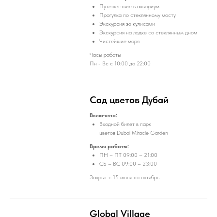
Путешествие в аквариум
Прогулка по стеклянному мосту
Экскурсия за кулисами
Экскурсия на лодке со стеклянным дном
Чистейшие моря
Часы работы
Пн - Вс с 10:00 до 22:00
Сад цветов Дубай
Включено:
Входной билет в парк
цветов Dubai Miracle Garden
Время работы:
​​​​​​ПН – ПТ 09:00 – 21:00
СБ – ВС 09:00 – 23:00
Закрыт с 15 июня по октябрь
Global Village